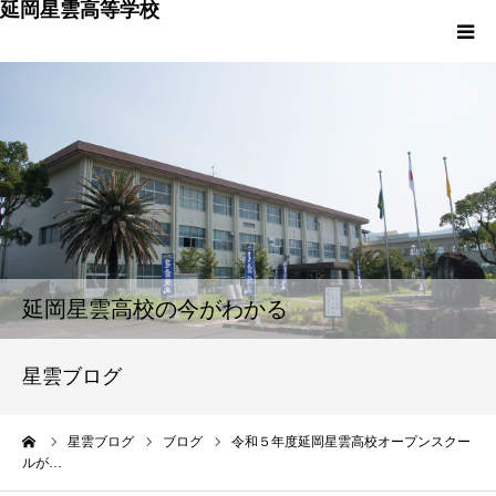
延岡星雲高等学校
HOME
学校概要
入学希望の皆様へ
卒業生の皆様へ
延岡星雲高校の今がわかる
保護者の皆様へ
星雲ブログ
PTA広報委員会
ーム
星雲ブログ
ブログ
令和５年度延岡星雲高校オープンスクー
ルが…