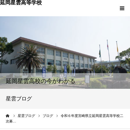
延岡星雲高等学校
HOME
学校概要
入学希望の皆様へ
卒業生の皆様へ
延岡星雲高校の今がわかる
保護者の皆様へ
星雲ブログ
PTA広報委員会
ーム
星雲ブログ
ブログ
令和６年度宮崎県立延岡星雲高等学校二
次募…