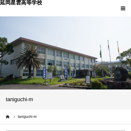
延岡星雲高等学校
HOME
学校概要
入学希望の皆様へ
卒業生の皆様へ
保護者の皆様へ
taniguchi-m
PTA広報委員会
ーム
taniguchi-m